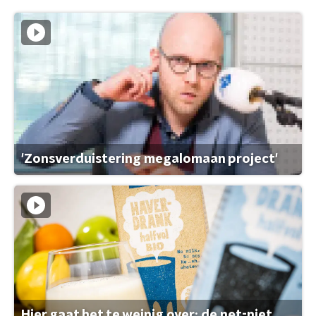
'Zonsverduistering megalomaan project'
Hier gaat het te weinig over: de net-niet