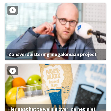
'Zonsverduistering megalomaan project'
Hier gaat het te weinig over: de net-niet