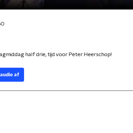
50
jdagmiddag half drie, tijd voor Peter Heerschop!
 audio af