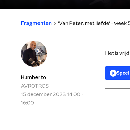
Fragmenten
'Van Peter, met liefde' - week 
Het is vri
Speel
Humberto
AVROTROS
15 december 2023 14:00 -
16:00