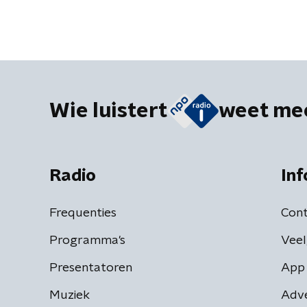
Wie luistert
weet me
Radio
Inf
Frequenties
Cont
Programma's
Veel
Presentatoren
App 
Muziek
Adv