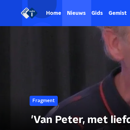
Home
Nieuws
Gids
Gemist
Fragment
'Van Peter, met lief