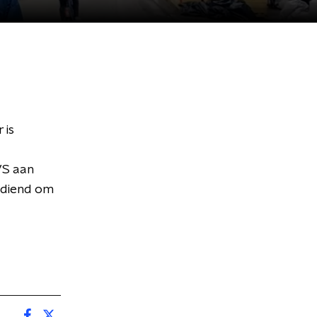
 is
d
VS aan
ediend om