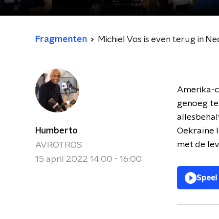
Fragmenten
Michiel Vos is even terug in N
Amerika-co
genoeg te 
allesbehal
Humberto
Oekraïne l
met de lev
AVROTROS
15 april 2022 14:00 - 16:00
Speel