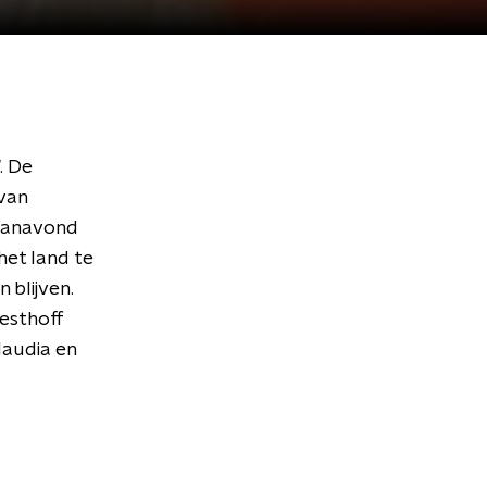
. De
van
 Vanavond
het land te
blijven.
oesthoff
audia en