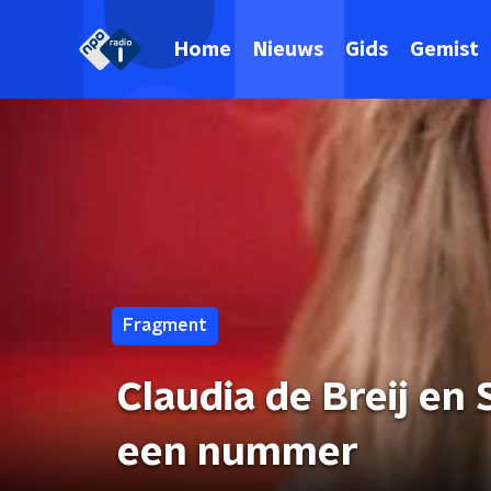
Home
Nieuws
Gids
Gemist
Fragment
Claudia de Breij e
een nummer