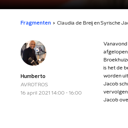
Fragmenten
Claudia de Breij en Syrische
Vanavond i
afgelopen 
Broekhuiz
is het de 
worden uit
Humberto
Jacob schr
AVROTROS
vervolgen
16 april 2021 14:00 - 16:00
Jacob over