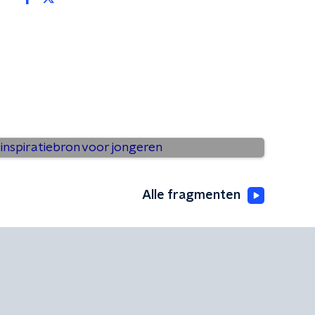
scus als inspiratiebron voor
Alle fragmenten