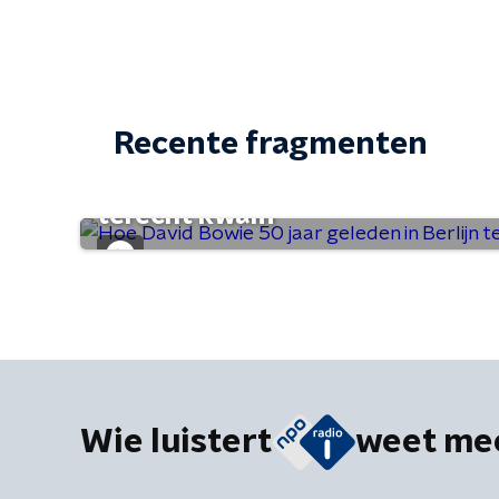
Recente fragmenten
Hoe David Bowie 50 jaar geleden
terecht kwam
Wie luistert
weet me