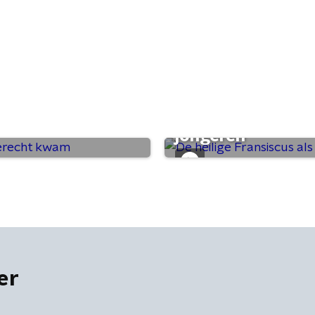
 in Berlijn
De heilige Fransi
jongeren
er