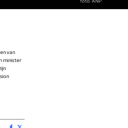
foto:
ANP
en van
 minister
ijn
sion