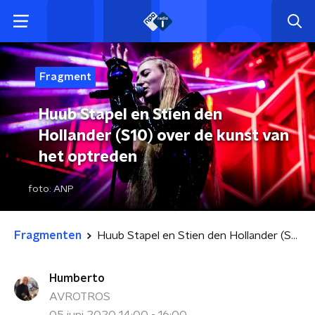
Fragment
Huub Stapel en Stien den
Hollander (S10) over de kunst van
het optreden
foto:
ANP
Fragmenten
Huub Stapel en Stien den Hollander (S10) over de kunst van het optreden
Humberto
AVROTROS