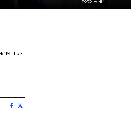
foto:
ANP
k' Met als