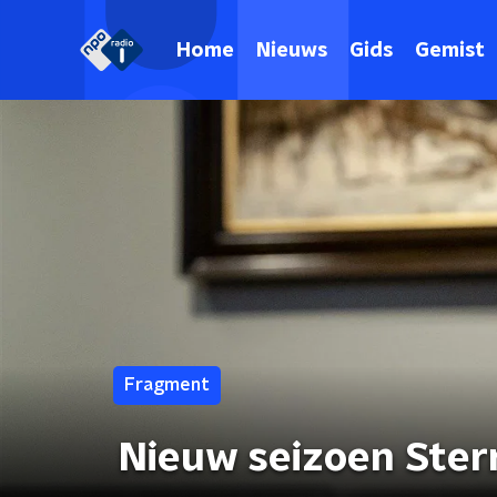
Home
Nieuws
Gids
Gemist
Fragment
Nieuw seizoen Ster