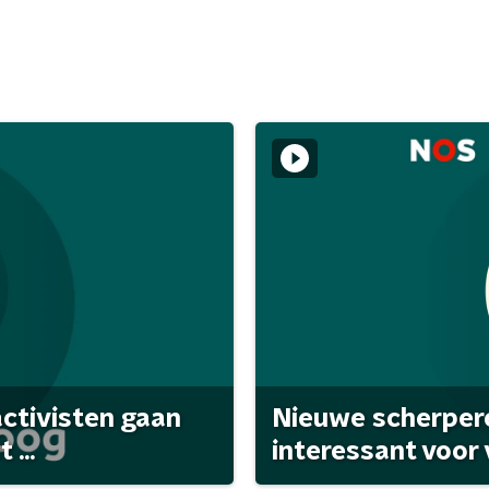
activisten gaan
Nieuwe scherpere
...
interessant voor