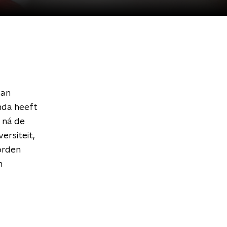
aan
nda heeft
 ná de
ersiteit,
orden
n