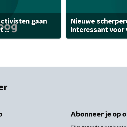
activisten gaan
Nieuwe scherpere
...
interessant voor
er
o
Abonneer je op o