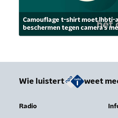
Camouflage t-shirt moet lhbti-
beschermen tegen camera's met 
Wie luistert
weet me
Radio
Inf