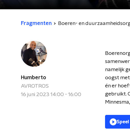
Fragmenten
Boeren- en duurzaamheidsorga
Boerenorg
samenwerke
namelijk 
Humberto
oogst met 
én er hoef
AVROTROS
gebruikt. 
16 juni 2023 14:00 - 16:00
Minnesma,
Speel