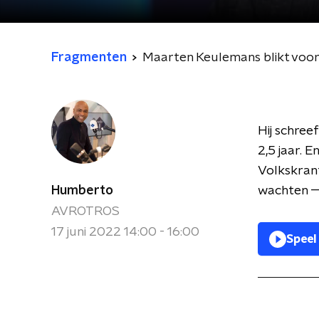
Fragmenten
Maarten Keulemans blikt voor
Hij schree
2,5 jaar. 
Volkskrant
Humberto
wachten —
AVROTROS
17 juni 2022 14:00 - 16:00
Speel