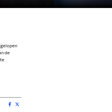
afgelopen
an de
 te