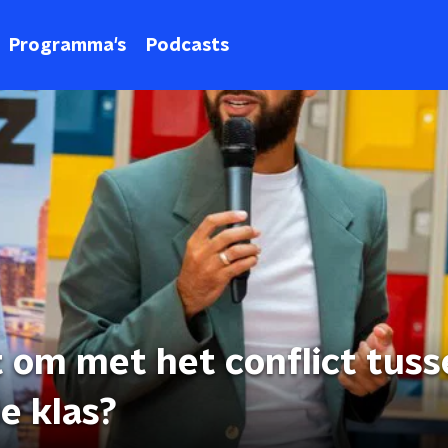
Programma's
Podcasts
t om met het conflict tus
e klas?