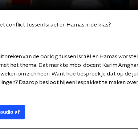
t conflict tussen Israel en Hamas in de klas?
uitbreken van de oorlog tussen Israël en Hamas worstel
met het thema. Dat merkte mbo-docent Karim Amghar
weken om zich heen. Want hoe bespreek je dat op de ju
rlingen? Daarop besloot hij een lespakket te maken ove
 audio af