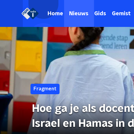
Home
Nieuws
Gids
Gemist
Fragment
Hoe ga je als docen
Israel en Hamas in d