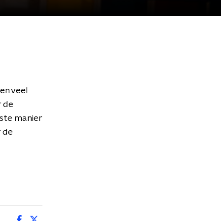
en veel
 de
iste manier
r de