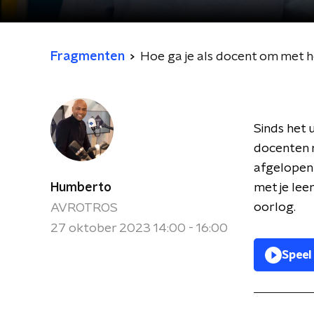
Fragmenten
Hoe ga je als docent om met he
Sinds het 
docenten 
afgelopen 
Humberto
met je lee
oorlog.
AVROTROS
27 oktober 2023 14:00 - 16:00
Speel