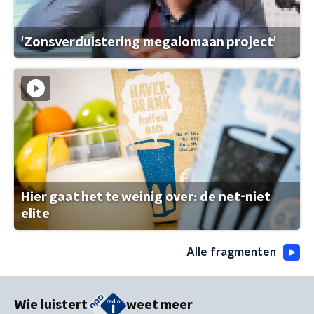
'Zonsverduistering megalomaan project'
Hier gaat het te weinig over: de net-niet
elite
Alle fragmenten
Wie luistert
weet meer