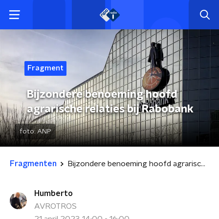
Fragment
Bijzondere benoeming hoofd
agrarische relaties bij Rabobank
foto:
ANP
Fragmenten
Bijzondere benoeming hoofd agrarische relaties bij Rabobank
Humberto
AVROTROS