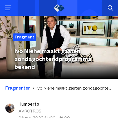
Fragment
Ivo Niehe maakt gasten
zondagochtendprogramma
bekend
Fragmenten
Ivo Niehe maakt gasten zondagochtendprogramma bekend
Humberto
AVROTROS