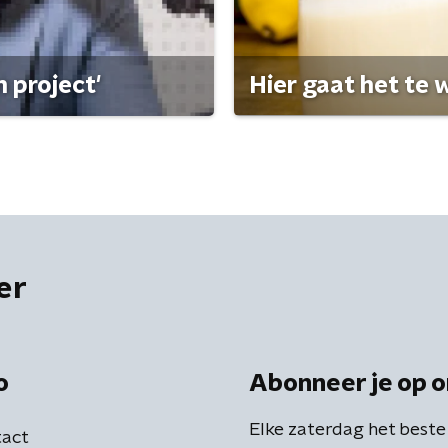
 project'
Hier gaat het te w
er
o
Abonneer je op o
Elke zaterdag het beste
act