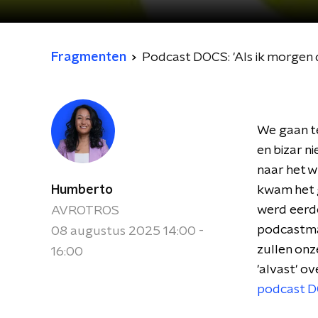
Fragmenten
Podcast DOCS: 'Als ik morgen 
We gaan te
en bizar n
naar het w
Humberto
kwam het g
werd eerde
AVROTROS
podcastma
08 augustus 2025 14:00 -
zullen onze
16:00
'alvast' o
podcast 