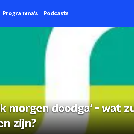
Programma's
Podcasts
ik morgen doodga' - wat z
n zijn?