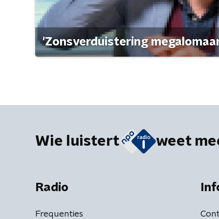
'Zonsverduistering megalomaan
Wie luistert
weet me
Radio
Inf
Frequenties
Cont