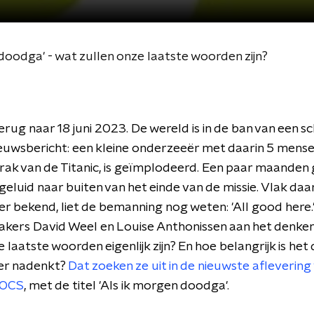
doodga' - wat zullen onze laatste woorden zijn?
rug naar 18 juni 2023. De wereld is in de ban van een 
ieuwsbericht: een kleine onderzeeër met daarin 5 mens
rak van de Titanic, is geïmplodeerd. Een paar maanden
eluid naar buiten van het einde van de missie. Vlak daa
r bekend, liet de bemanning nog weten: 'All good here.
kers David Weel en Louise Anthonissen aan het denken
 laatste woorden eigenlijk zijn? En hoe belangrijk is het 
ver nadenkt?
Dat zoeken ze uit in de nieuwste aflevering
DOCS
, met de titel 'Als ik morgen doodga'.