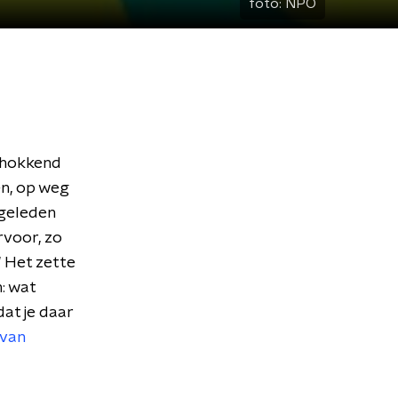
foto:
NPO
schokkend
en, op weg
 geleden
rvoor, zo
' Het zette
: wat
dat je daar
 van