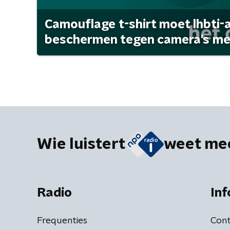
Camouflage t-shirt moet lhbti-
beschermen tegen camera's met 
Wie luistert
weet me
Radio
Inf
Frequenties
Cont