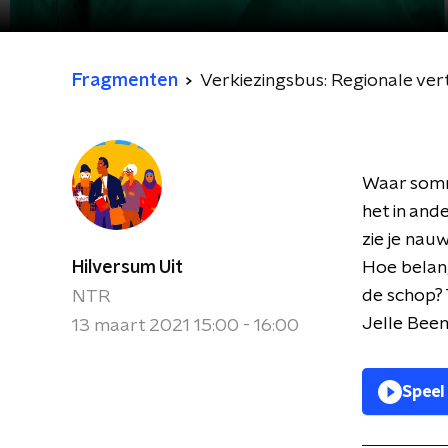
Fragmenten
Verkiezingsbus: Regionale ve
Waar sommi
het in and
zie je nau
Hilversum Uit
Hoe belang
de schop?
NTR
Jelle Beem
13 maart 2021 15:00 - 16:00
Speel