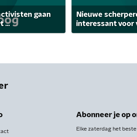
activisten gaan
Nieuwe scherpere
...
interessant voor
er
o
Abonneer je op o
Elke zaterdag het beste
act