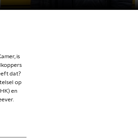
amer, is
rdkoppers
eeft dat?
telsel op
LHK) en
eever.