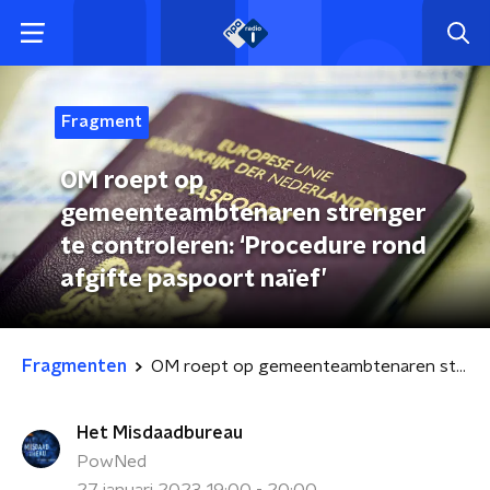
Fragment
OM roept op
gemeenteambtenaren strenger
te controleren: ‘Procedure rond
afgifte paspoort naïef’
Fragmenten
OM roept op gemeenteambtenaren strenger te controleren: ‘Procedure rond afgifte paspoort naïef’
Het Misdaadbureau
PowNed