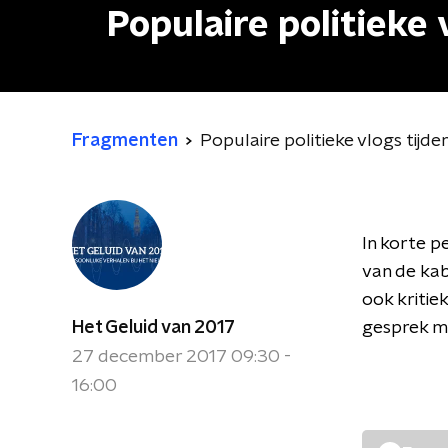
Populaire politieke
Fragmenten
Populaire politieke vlogs tijd
In korte p
van de kab
ook kritie
Het Geluid van 2017
gesprek me
27 december 2017 09:30 -
16:00