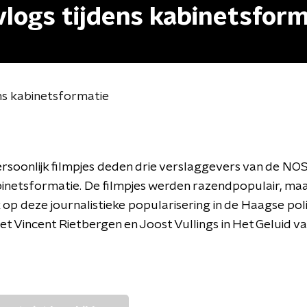
 vlogs tijdens kabinetsfor
ens kabinetsformatie
ersoonlijk filmpjes deden drie verslaggevers van de NO
inetsformatie. De filmpjes werden razendpopulair, maa
k op deze journalistieke popularisering in de Haagse poli
t Vincent Rietbergen en Joost Vullings in Het Geluid va