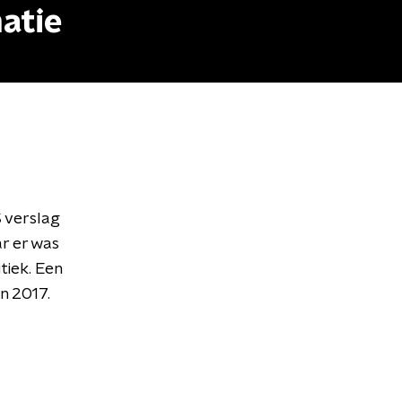
matie
S verslag
r er was
tiek. Een
n 2017.