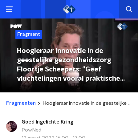
Fragment
Hoogleraar innovatie in de
geestelijke gezondheidszorg
Floortje Scheepers: “Geef
vluchtelingen vooral praktische
zorg en duik niet meteen op de
emoties.”
Fragmenten
Hoogleraar innovatie in de geestelijke gezondheidszorg Floortje Scheepers: “Geef vluchtelingen vooral praktische zorg en duik niet meteen op de emoties.”
Goed Ingelichte Kring
PowNed