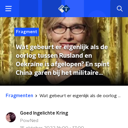
Fragment
Wat gebeurt er eigenlijk als de
oorlog tussen Rusland en
Oekraïne is afgelopen? En spint
China garen bij het militaire
conflict?
Fragmenten
Wat gebeurt er eigenlijk als de oorlog tussen Rusland en Oekraïne is afgelopen? En spint China garen bij het militaire conflict?
Goed Ingelichte Kring
PowNed