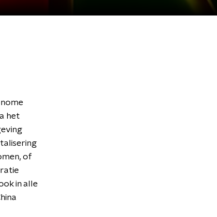
tonome
a het
geving
talisering
omen, of
tratie
ok in alle
China