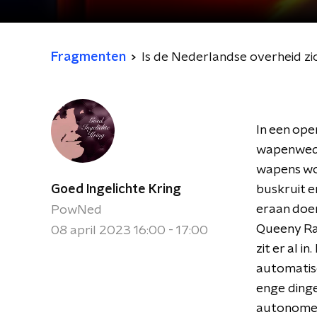
Fragmenten
Is de Nederlandse overheid zi
In een ope
wapenwedl
wapens wor
Goed Ingelichte Kring
buskruit 
eraan doen
PowNed
Queeny Raj
08 april 2023 16:00 - 17:00
zit er al i
automatise
enge dinge
autonome 