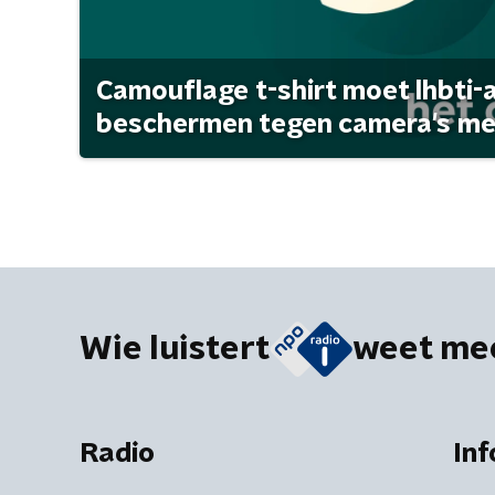
Camouflage t-shirt moet lhbti-
beschermen tegen camera's met 
Wie luistert
weet me
Radio
Inf