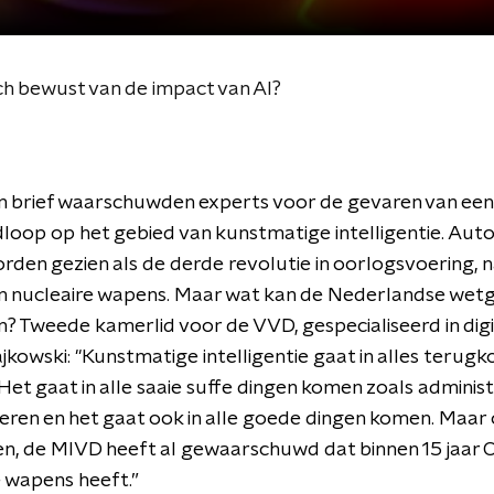
ch bewust van de impact van AI?
n brief waarschuwden experts voor de gevaren van een
oop op het gebied van kunstmatige intelligentie. Au
den gezien als de derde revolutie in oorlogsvoering, n
en nucleaire wapens. Maar wat kan de Nederlandse wet
? Tweede kamerlid voor de VVD, gespecialiseerd in digi
kowski: "Kunstmatige intelligentie gaat in alles terugk
n. Het gaat in alle saaie suffe dingen komen zoals adminis
ren en het gaat ook in alle goede dingen komen. Maar o
n, de MIVD heeft al gewaarschuwd dat binnen 15 jaar 
wapens heeft.”