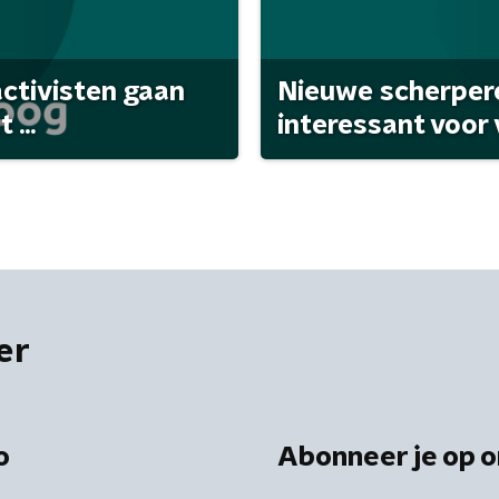
activisten gaan
Nieuwe scherpere
...
interessant voor
er
o
Abonneer je op o