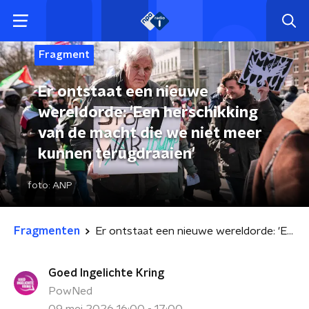
Fragment
Er ontstaat een nieuwe
wereldorde: 'Een herschikking
van de macht die we niet meer
kunnen terugdraaien'
foto:
ANP
Fragmenten
Er ontstaat een nieuwe wereldorde: 'Een herschikking van de macht die we niet meer kunnen terugdraaien'
Goed Ingelichte Kring
PowNed