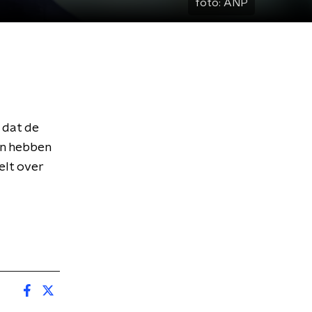
foto:
ANP
 dat de
en hebben
elt over