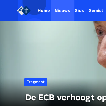
Home
Nieuws
Gids
Gemist
Fragment
De ECB verhoogt op