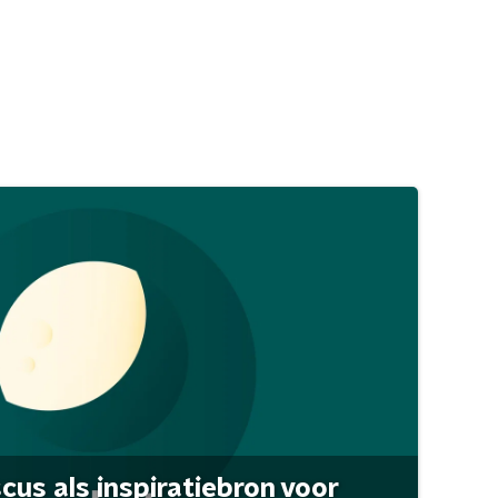
scus als inspiratiebron voor