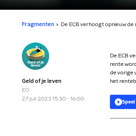
Fragmenten
De ECB verhoogt opnieuw de 
De ECB ver
rente wor
de vorige 
Geld of je leven
het renteb
EO
27 juli 2023 15:30 - 16:00
Speel