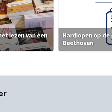
het lezen van een
Hardlopen op de 
Beethoven
er