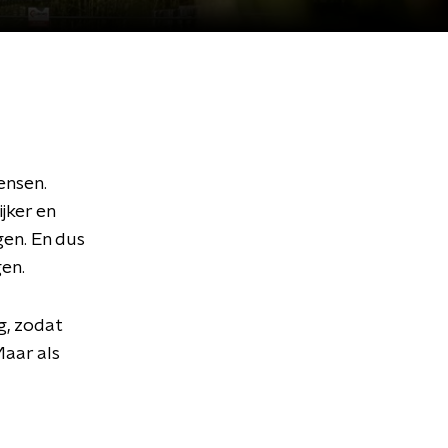
ensen.
jker en
gen. En dus
gen.
g, zodat
Maar als