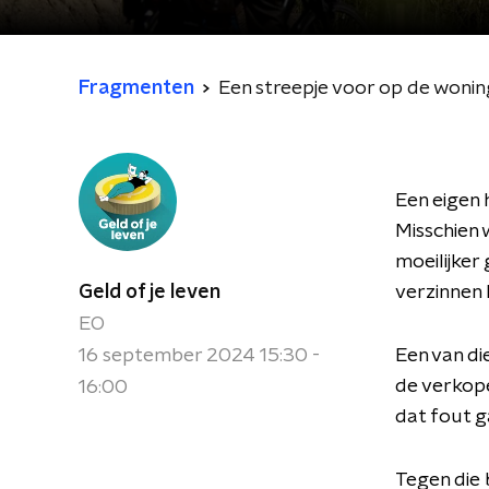
Fragmenten
Een streepje voor op de wonin
Een eigen 
Misschien 
moeilijker
Geld of je leven
verzinnen 
EO
16 september 2024 15:30 -
Een van di
de verkope
16:00
dat fout g
Tegen die 