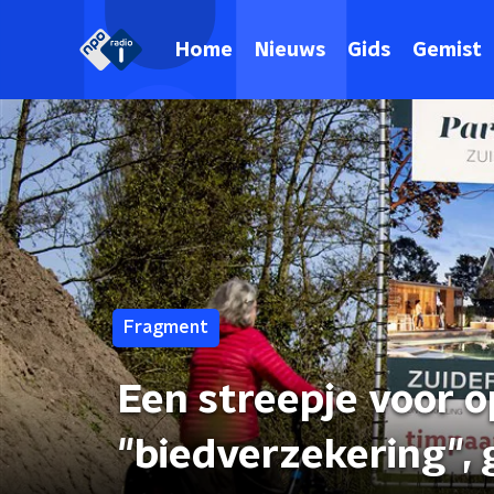
Home
Nieuws
Gids
Gemist
Fragment
Een streepje voor 
"biedverzekering", 