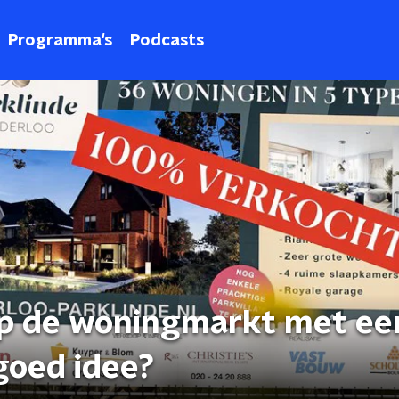
Programma's
Podcasts
op de woningmarkt met ee
goed idee?