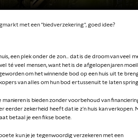
gmarkt met een "biedverzekering", goed idee?
huis, een plek onder de zon... dat is de droom van veel m
wel té veel mensen, want het is de afgelopen jaren moeili
 geworden om het winnende bod op een huis uit te bren
kopers van alles om hun bod ertussenuit te laten sprin
e manieren is bieden zonder voorbehoud van financierin
r eerder zekerheid heeft dat ie z'n huis kan verkopen. 
aat betaal je een fikse boete.
boete kun je je tegenwoordig verzekeren met een