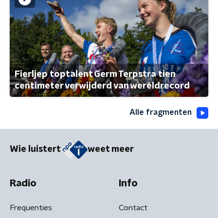
Fierljep toptalent Germ Terpstra tien
centimeter verwijderd van wereldrecord
Alle fragmenten
Wie luistert
weet meer
Radio
Info
Frequenties
Contact