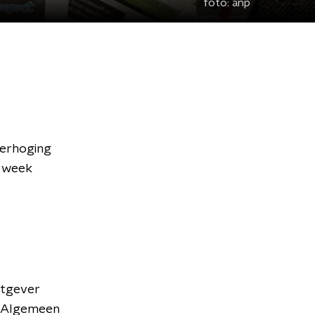
foto:
anp
verhoging
e week
itgever
t Algemeen