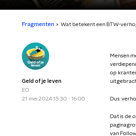
Fragmenten
Wat betekent een BTW-verhogi
Mensen me
verdiepen
op kranten
Geld of je leven
uitgebrac
EO
21 mei 2024 15:30 - 16:00
Dus: verho
Dat is de 
paginagrot
van Follo