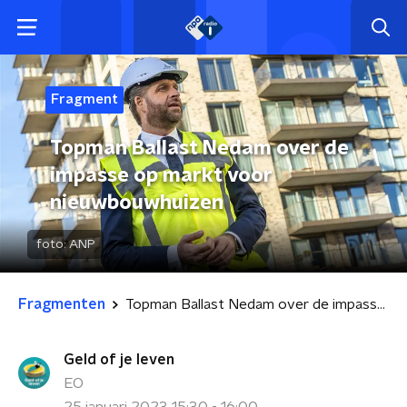
Fragment
Topman Ballast Nedam over de
impasse op markt voor
nieuwbouwhuizen
foto:
ANP
Fragmenten
Topman Ballast Nedam over de impasse op markt voor nieuwbouwhuizen
Geld of je leven
EO