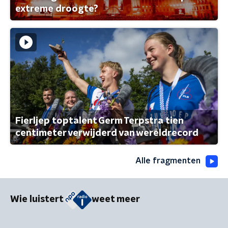
extreme droogte?
Fierljep toptalent Germ Terpstra tien
centimeter verwijderd van wereldrecord
Alle fragmenten
Wie luistert
weet meer