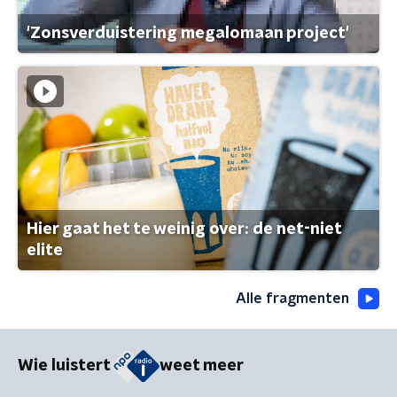
'Zonsverduistering megalomaan project'
Hier gaat het te weinig over: de net-niet
elite
Alle fragmenten
Wie luistert
weet meer