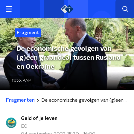
Fragment
De economische gevolgen van
(g)een graandeal tussen Rusland
en Oekraïne
foto:
ANP
Fragmenten
De economische gevolgen van (g)een graandeal tussen Rusland en Oekraïne
Geld of je leven
EO