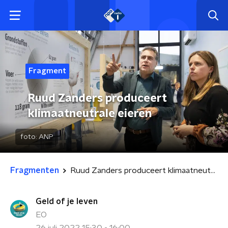
Fragment
Ruud Zanders produceert
klimaatneutrale eieren
foto:
ANP
Fragmenten
Ruud Zanders produceert klimaatneutrale eieren
Geld of je leven
EO