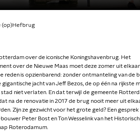
e (op)Hefbrug
Rotterdam over de iconische Koningshavenbrug. Het
ment over de Nieuwe Maas moet deze zomer uit elkaa
e reden is opzienbarend: zonder ontmanteling van de 
 gigantische jacht van Jeff Bezos, de op één na rijkste 
 stad niet verlaten. En dat terwijl de gemeente Rotter
at na de renovatie in 2017 de brug nooit meer uit elka
en. Zijn ze gezwicht voor het grote geld? Een gesprek
bouwer Peter Bost en Ton Wesselink van het Historisch
hap Roterodamum.