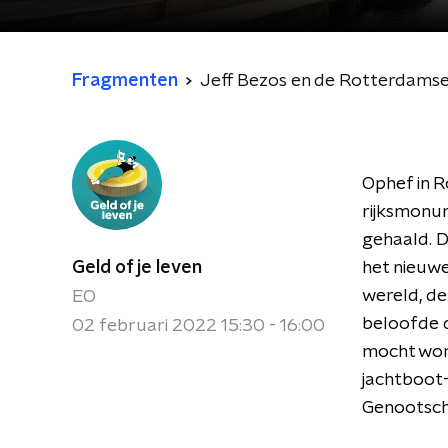
Fragmenten
Jeff Bezos en de Rotterdams
Ophef in 
rijksmonu
gehaald. D
Geld of je leven
het nieuwe
wereld, de
EO
beloofde d
02 februari 2022 15:30 - 16:00
mocht word
jachtboot-
Genootsc