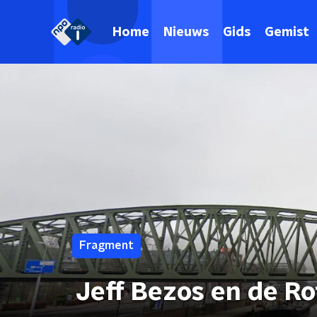
Home
Nieuws
Gids
Gemist
Fragment
Jeff Bezos en de R