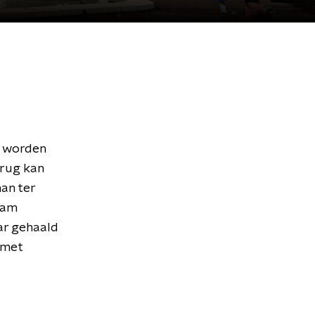
r worden
brug kan
man ter
dam
ar gehaald
 met