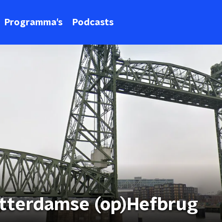
Programma's
Podcasts
otterdamse (op)Hefbrug