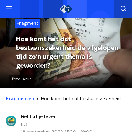
Fragment
Hoe komt het dat
bestaanszekerheid de afgelopen
tijd zo'n urgent thema is
geworden?
foto:
ANP
Fragmenten
Hoe komt het dat bestaanszekerheid de afgelopen tijd zo'n urgent thema is geworden?
Geld of je leven
EO