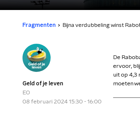
Fragmenten
Bijna verdubbeling winst Rab
De Raboba
ervoor, bl
uit op 4,3
Geld of je leven
moeten we 
EO
08 februari 2024 15:30 - 16:00