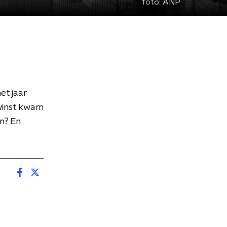
foto:
ANP
et jaar
 winst kwam
n? En