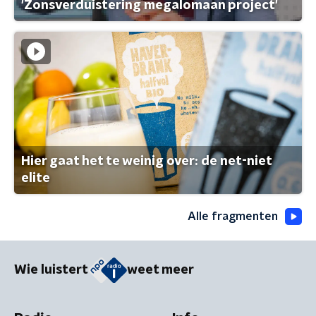
'Zonsverduistering megalomaan project'
Hier gaat het te weinig over: de net-niet
elite
Alle fragmenten
Wie luistert
weet meer