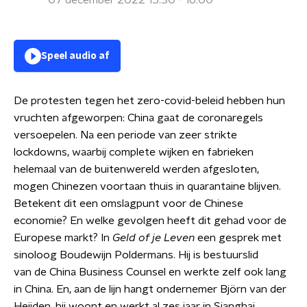
07 december 2022 15:30 - 16:00
Speel audio af
De protesten tegen het zero-covid-beleid hebben hun
vruchten afgeworpen: China gaat de coronaregels
versoepelen. Na een periode van zeer strikte
lockdowns, waarbij complete wijken en fabrieken
helemaal van de buitenwereld werden afgesloten,
mogen Chinezen voortaan thuis in quarantaine blijven.
Betekent dit een omslagpunt voor de Chinese
economie? En welke gevolgen heeft dit gehad voor de
Europese markt? In
Geld of je Leven
een gesprek met
sinoloog Boudewijn Poldermans. Hij is bestuurslid
van de China Business Counsel en werkte zelf ook lang
in China. En, aan de lijn hangt ondernemer Björn van der
Heijden, hij woont en werkt al zes jaar in Sjanghai.