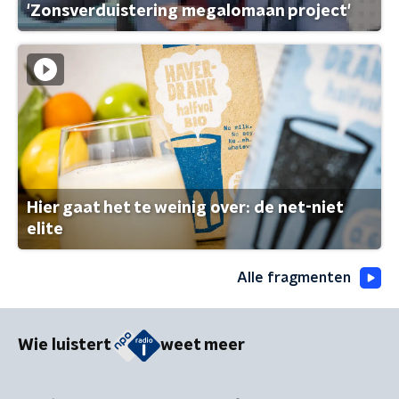
'Zonsverduistering megalomaan project'
Hier gaat het te weinig over: de net-niet
elite
Alle fragmenten
Wie luistert
weet meer