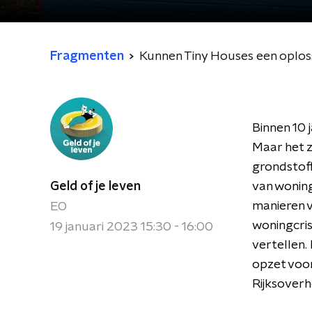
Fragmenten
Kunnen Tiny Houses een oploss
Binnen 10 
Maar het z
grondstoff
Geld of je leven
van woning
manieren v
EO
woningcris
19 januari 2023 15:30 - 16:00
vertellen. 
opzet voor
Rijksoverh