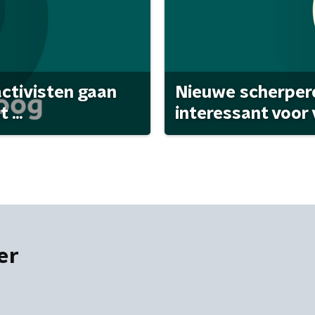
activisten gaan
Nieuwe scherpere
...
interessant voor
er