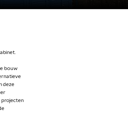
abinet.
 de bouw
ernatieve
n deze
ver
e projecten
de