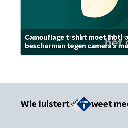
Camouflage t-shirt moet lhbti-
beschermen tegen camera's met 
Wie luistert
weet me