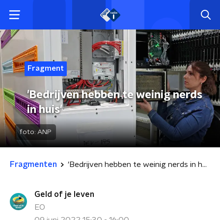
Fragment
'Bedrijven hebben te weinig nerds
in huis'
foto:
ANP
Fragmenten
'Bedrijven hebben te weinig nerds in huis'
Geld of je leven
EO