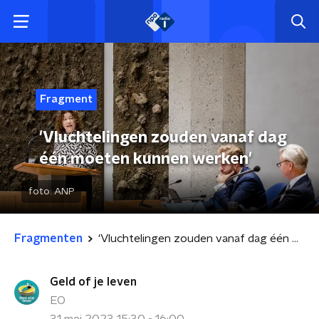
Fragment
'Vluchtelingen zouden vanaf dag
één moeten kunnen werken'
foto:
ANP
Fragmenten
'Vluchtelingen zouden vanaf dag één moeten kunnen werken'
Geld of je leven
EO