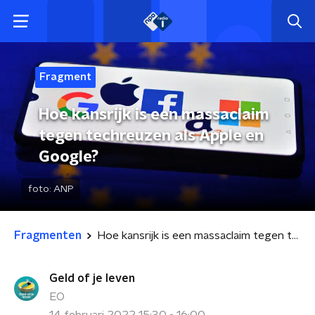
Fragment
Hoe kansrijk is een massaclaim
tegen techreuzen als Apple en
Google?
foto:
ANP
Fragmenten
Hoe kansrijk is een massaclaim tegen techreuzen als Apple en Google?
Geld of je leven
EO