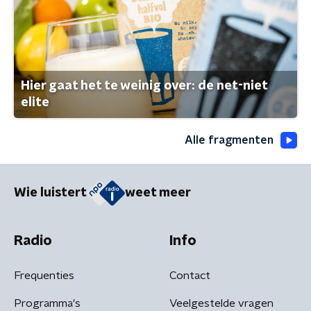
Hier gaat het te weinig over: de net-niet
elite
Alle fragmenten
Wie luistert
weet meer
Radio
Info
Frequenties
Contact
Programma's
Veelgestelde vragen