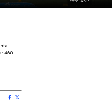
foto:
ANP
antal
aar 460