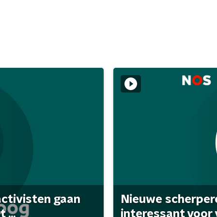
activisten gaan
Nieuwe scherpere
...
interessant voor