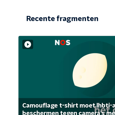
Recente fragmenten
Camouflage t-shirt moet lhbti-
beschermen tegen camera's met 