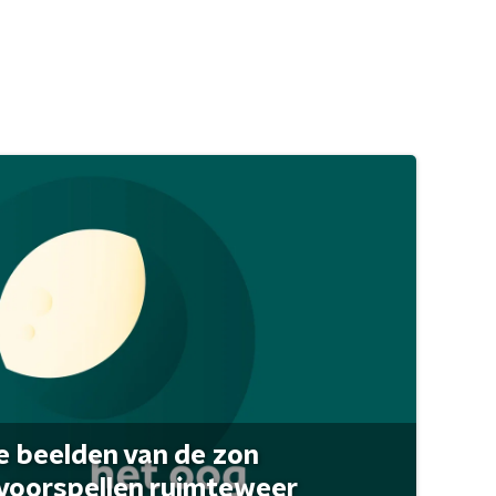
 beelden van de zon
 voorspellen ruimteweer