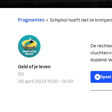
Fragmenten
Schiphol hoeft niet te krimpe
De rechter
vluchten v
duizend. 
Geld of je leven
EO
Speel
05 april 2023 15:30 - 16:00