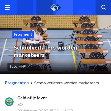
Fragment
Schoolverlaters worden
marketeers
foto:
ANP
Fragmenten
Schoolverlaters worden marketeers
Geld of je leven
EO