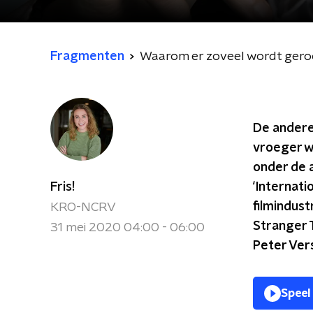
Fragmenten
Waarom er zoveel wordt gerook
De andere
vroeger w
onder de a
Fris!
‘Internat
filmindustr
KRO-NCRV
Stranger 
31 mei 2020 04:00 - 06:00
Peter Vers
Speel