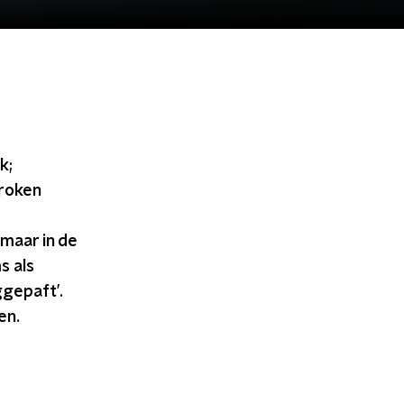
k;
 roken
maar in de
s als
gepaft’.
en.