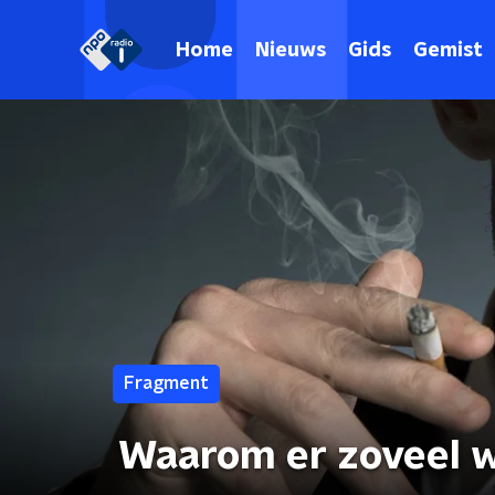
Home
Nieuws
Gids
Gemist
Fragment
Waarom er zoveel wo