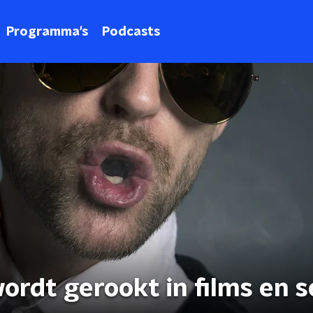
Programma's
Podcasts
rdt gerookt in films en s