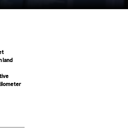
et
n land
tive
kilometer