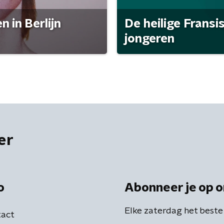
 in Berlijn
De heilige Fransi
jongeren
er
o
Abonneer je op o
Elke zaterdag het beste
act