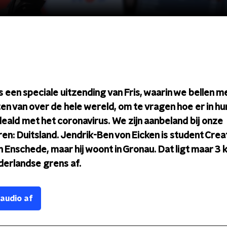
 een speciale uitzending van Fris, waarin we bellen m
n van over de hele wereld, om te vragen hoe er in hu
eald met het coronavirus.
We zijn aanbeland bij onze
n: Duitsland. Jendrik-Ben von Eicken is student Crea
n Enschede, maar hij woont in Gronau. D
at ligt maar 3 
derlandse grens af.
 audio af