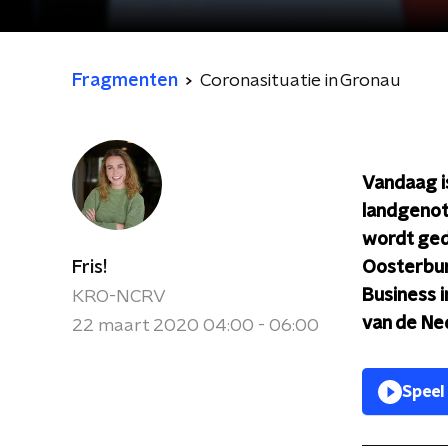
Fragmenten
Coronasituatie in Gronau
Vandaag is
landgenote
wordt ged
Fris!
Oosterbure
Business i
KRO-NCRV
van de Ne
22 maart 2020 04:00 - 06:00
Speel