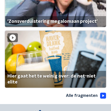
'Zonsverduistering megalomaan project'
Hier gaat het te weinig over: de net-niet
elite
Alle fragmenten