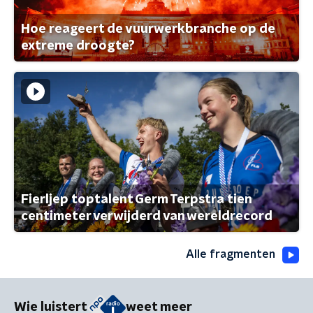
Hoe reageert de vuurwerkbranche op de
extreme droogte?
Fierljep toptalent Germ Terpstra tien
centimeter verwijderd van wereldrecord
Alle fragmenten
Wie luistert
weet meer