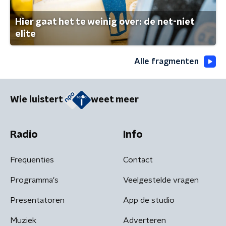
Hier gaat het te weinig over: de net-niet
elite
Alle fragmenten
Wie luistert
weet meer
Radio
Info
Frequenties
Contact
Programma's
Veelgestelde vragen
Presentatoren
App de studio
Muziek
Adverteren