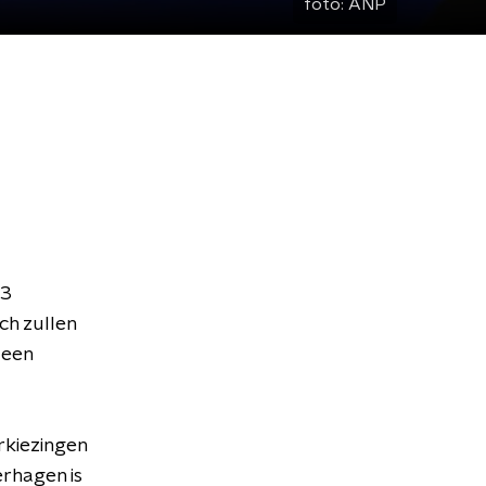
foto:
ANP
 3
h zullen
 een
kiezingen
erhagen is