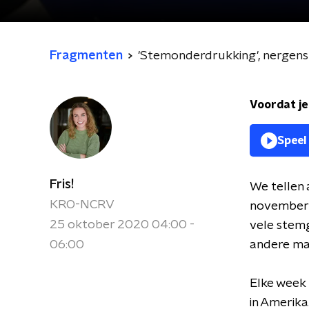
Fragmenten
'Stemonderdrukking', nergens 
Voordat je
Speel
Fris!
We tellen 
KRO-NCRV
november 
25 oktober 2020 04:00 -
vele stemg
06:00
andere ma
Elke week
in Amerika