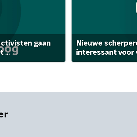
activisten gaan
Nieuwe scherpere
...
interessant voor
er