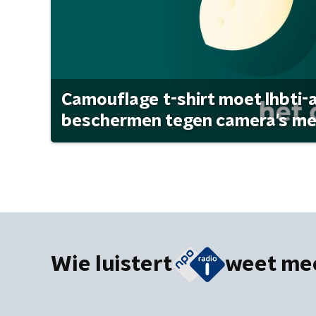
Camouflage t-shirt moet lhbti-
beschermen tegen camera's met 
Wie luistert
weet me