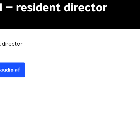
I – resident director
t director
 audio af