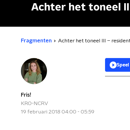
Achter het toneel II
Fragmenten
Achter het toneel III – residen
Speel
Fris!
KRO-NCRV
19 februari 2018 04:00 - 05:59