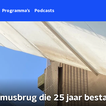
Programma's
Podcasts
asmusbrug die 25 jaar best