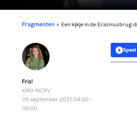
Fragmenten
Een kijkje in de Erasmusbrug di
Speel
Fris!
KRO-NCRV
05 september 2021 04:00 -
06:00