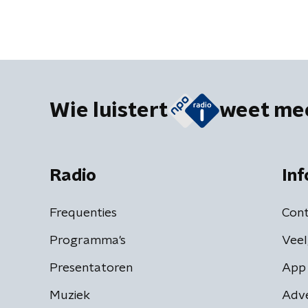
Wie luistert
weet me
Radio
Inf
Frequenties
Cont
Programma's
Veel
Presentatoren
App 
Muziek
Adv