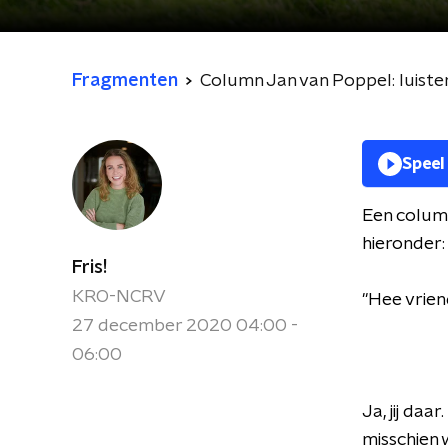
Fragmenten
Column Jan van Poppel: luistere
Speel
Een column
hieronder
Fris!
KRO-NCRV
"Hee vrien
27 december 2020 04:00 -
06:00
Ja, jij daar
misschien 