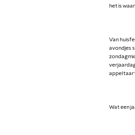
het is waar
Van huisfe
avondjes 
zondagmidd
verjaardag
appeltaart
Wat een jaa