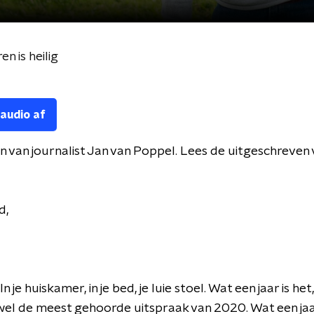
n is heilig
 audio af
 van journalist Jan van Poppel. Lees de uitgeschreven 
:
d,
. In je huiskamer, in je bed, je luie stoel. Wat een jaar is het
wel de meest gehoorde uitspraak van 2020. Wat een jaar