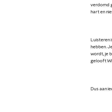
verdomd go
hart en ni
Luisteren 
hebben. Je
wordt, je 
gelooft Wi
Dus aan ie