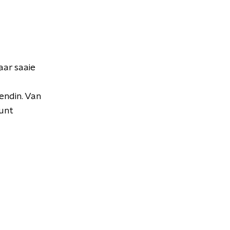
aar saaie
endin. Van
punt