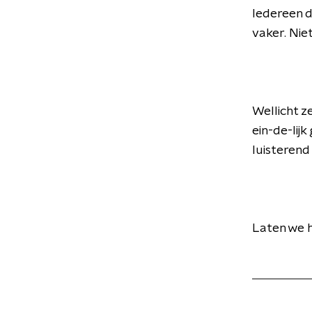
Iedereen di
vaker. Nie
Wellicht z
ein-de-lij
luisterend 
Laten we h