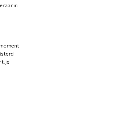
eraar in
t moment
isterd
t, je