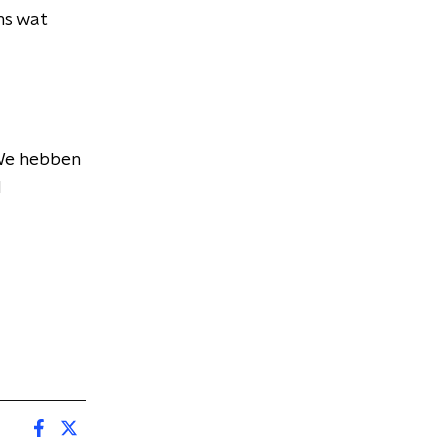
ens wat
 We hebben
d