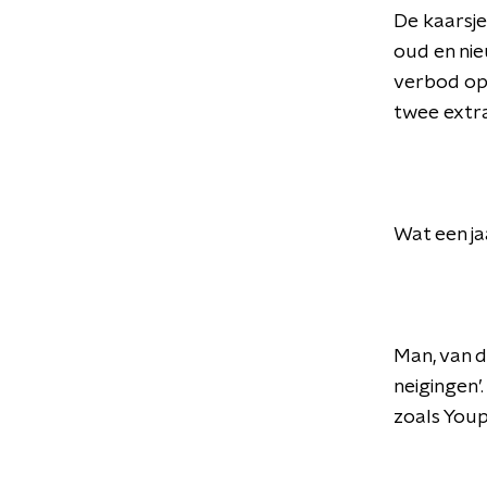
De kaarsje
oud en nie
verbod op
twee extra
Wat een jaa
Man, van d
neigingen’
zoals You