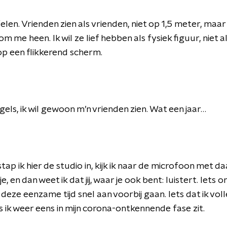
felen. Vrienden zien als vrienden, niet op 1,5 meter, maar 
 me heen. Ik wil ze lief hebben als fysiek figuur, niet al
p een flikkerend scherm.
gels, ik wil gewoon m’n vrienden zien. Wat een jaar…
tap ik hier de studio in, kijk ik naar de microfoon met d
, en dan weet ik dat jij, waar je ook bent: luistert. Iets
 deze eenzame tijd snel aan voorbij gaan. Iets dat ik vol
s ik weer eens in mijn corona-ontkennende fase zit.