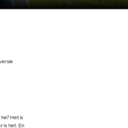
versie
, he? Het is
 is het. En