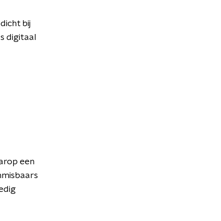
dicht bij
s digitaal
aarop een
 onmisbaars
ledig