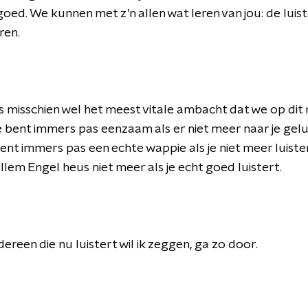
ed. We kunnen met z’n allen wat leren van jou: de luist
eren.
is misschien wel het meest vitale ambacht dat we op di
 bent immers pas eenzaam als er niet meer naar je gelu
bent immers pas een echte wappie als je niet meer luister
llem Engel heus niet meer als je echt goed luistert.
dereen die nu luistert wil ik zeggen, ga zo door.