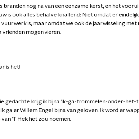
s branden nog na van een eenzame kerst, en het voorui
uw is ook alles behalve knallend: Niet omdat er eindelij
 vuurwerk is, maar omdat we ook de jaarwisseling met
 vrienden mogen vieren.
r is het!
ie gedachte krijg ik bijna ‘ik-ga-trommelen-onder-het-t
. Ik ga er Willem Engel bijna van geloven. Ik word er wapp
p van ’T Hek het zou noemen.