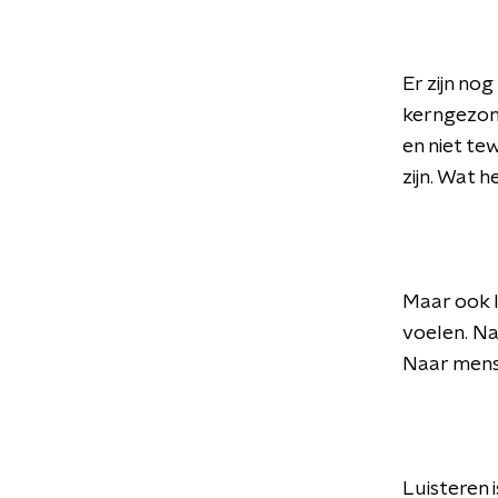
Er zijn no
kerngezond
en niet te
zijn. Wat 
Maar ook 
voelen. N
Naar mense
Luisteren i