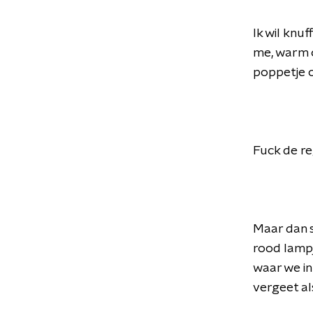
Ik wil knuf
me, warm om
poppetje o
Fuck de re
Maar dan s
rood lampje
waar we in
vergeet al