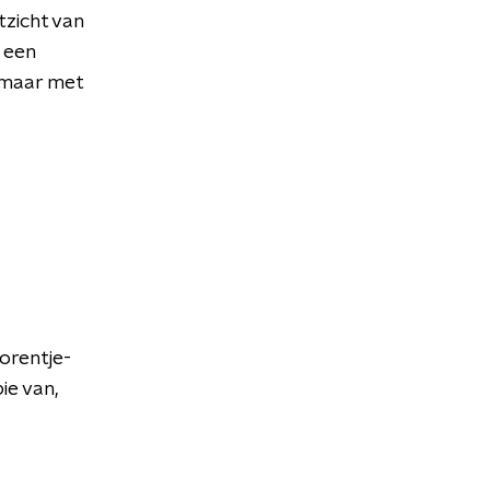
tzicht van
k een
 maar met
orentje-
ie van,