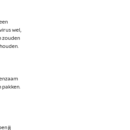
 een
irus wel,
in zouden
n houden.
 eenzaam
 pakken.
en jij